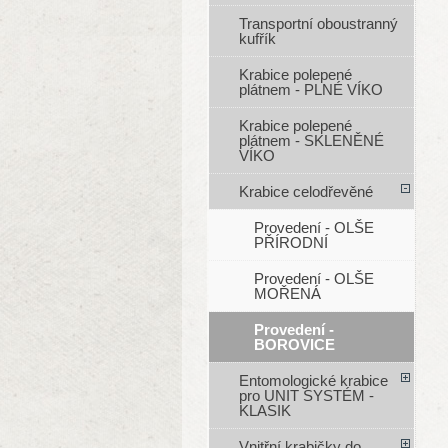
Transportní oboustranný
kufřík
Krabice polepené
plátnem - PLNÉ VÍKO
Krabice polepené
plátnem - SKLENĚNÉ
VÍKO
Krabice celodřevěné
Provedení - OLŠE
PŘÍRODNÍ
Provedení - OLŠE
MOŘENÁ
Provedení -
BOROVICE
Entomologické krabice
pro UNIT SYSTÉM -
KLASIK
Vnitřní krabičky do