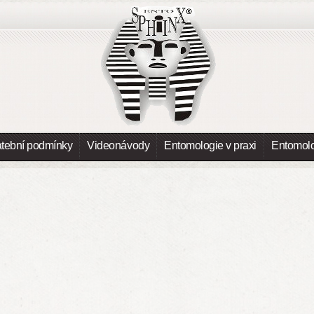
atební podmínky
Videonávody
Entomologie v praxi
Entomolo