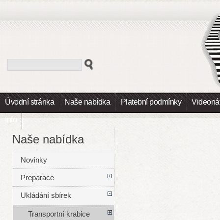
Úvodní stránka
Naše nabídka
Platební podmínky
Videoná
Info
Naše nabídka
Novinky
Preparace
Ukládání sbírek
Transportní krabice