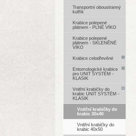
Transportní oboustranný
kufřík
Krabice polepené
plátnem - PLNÉ VÍKO
Krabice polepené
plátnem - SKLENĚNÉ
VÍKO
Krabice celodřevěné
Entomologické krabice
pro UNIT SYSTÉM -
KLASIK
Vnitřní krabičky do
krabic UNIT SYSTÉM -
KLASIK
Vnitřní krabičky do
krabic 30x40
Vnitřní krabičky do
krabic 40x50