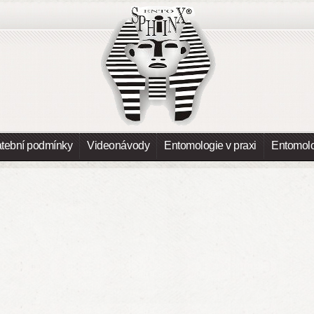
atební podmínky
Videonávody
Entomologie v praxi
Entomolo