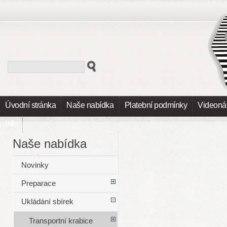
Úvodní stránka
Naše nabídka
Platební podmínky
Videoná
Info
Naše nabídka
Novinky
Preparace
Ukládání sbírek
Transportní krabice