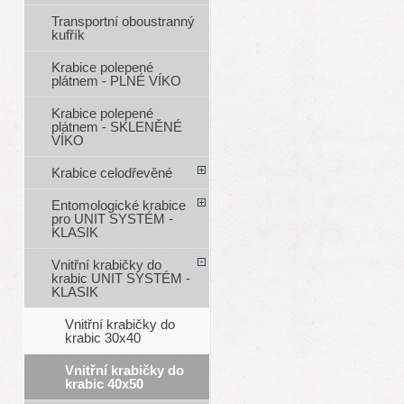
Transportní oboustranný
kufřík
Krabice polepené
plátnem - PLNÉ VÍKO
Krabice polepené
plátnem - SKLENĚNÉ
VÍKO
Krabice celodřevěné
Entomologické krabice
pro UNIT SYSTÉM -
KLASIK
Vnitřní krabičky do
krabic UNIT SYSTÉM -
KLASIK
Vnitřní krabičky do
krabic 30x40
Vnitřní krabičky do
krabic 40x50