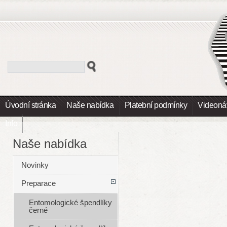
Úvodní stránka
Naše nabídka
Platební podmínky
Videoná
Info
Naše nabídka
Novinky
Preparace
Entomologické špendlíky
černé