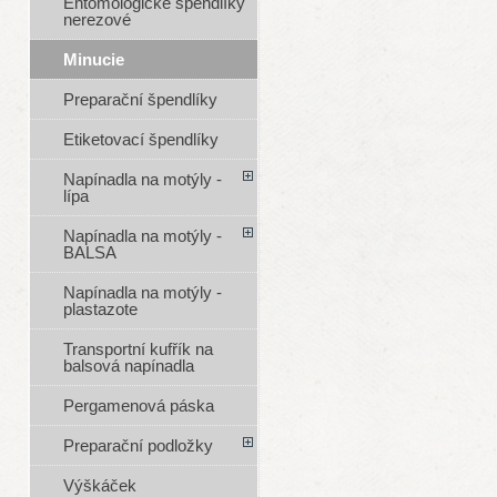
Entomologické špendlíky
nerezové
Minucie
Preparační špendlíky
Etiketovací špendlíky
Napínadla na motýly -
lípa
Napínadla na motýly -
BALSA
Napínadla na motýly -
plastazote
Transportní kufřík na
balsová napínadla
Pergamenová páska
Preparační podložky
Výškáček