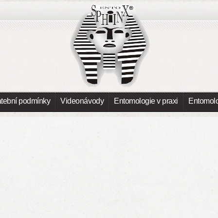
atební podmínky
Videonávody
Entomologie v praxi
Entomolo