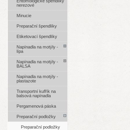
Entomologické špendlíky
nerezové
Minucie
Preparační špendlíky
Etiketovací špendlíky
Napínadla na motýly -
lípa
Napínadla na motýly -
BALSA
Napínadla na motýly -
plastazote
Transportní kufřík na
balsová napínadla
Pergamenová páska
Preparační podložky
Preparační podložky