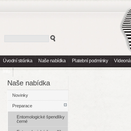
Úvodní stránka
Naše nabídka
Platební podmínky
Videoná
Info
Naše nabídka
Novinky
Preparace
Entomologické špendlíky
černé