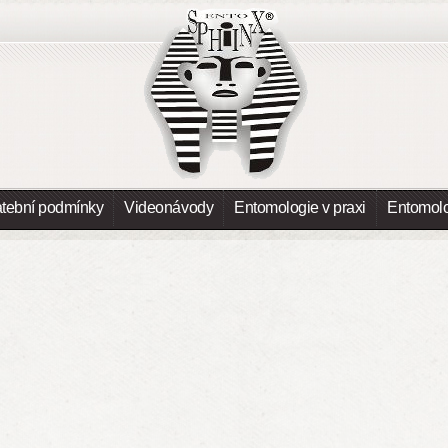
atební podmínky
Videonávody
Entomologie v praxi
Entomolo