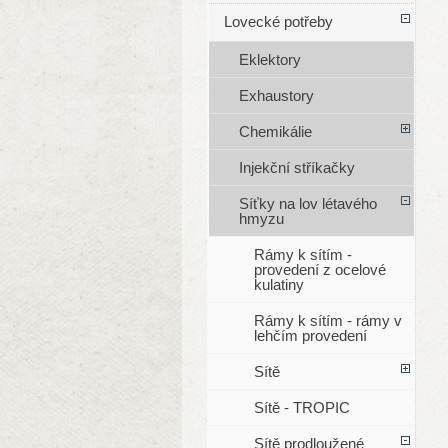
Lovecké potřeby
Eklektory
Exhaustory
Chemikálie
Injekční stříkačky
Síťky na lov létavého
hmyzu
Rámy k sítím -
provedení z ocelové
kulatiny
Rámy k sítím - rámy v
lehčím provedení
Sítě
Sítě - TROPIC
Sítě prodloužené