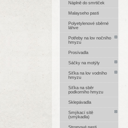
Náplně do smrtiček
Malayseho pasti
Polyetylenové sběrné
láhve
Potřeby na lov nočního
hmyzu
Prosívadla
Sáčky na motýly
Síťka na lov vodního
hmyzu
Síťka na sběr
podkorního hmyzu
Sklepávadla
Smýkací sítě
(smýkadla)
Stromové pasti