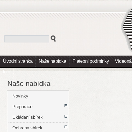
Úvodní stránka
Naše nabídka
Platební podmínky
Videoná
Info
Naše nabídka
Novinky
Preparace
Ukládání sbírek
Ochrana sbírek