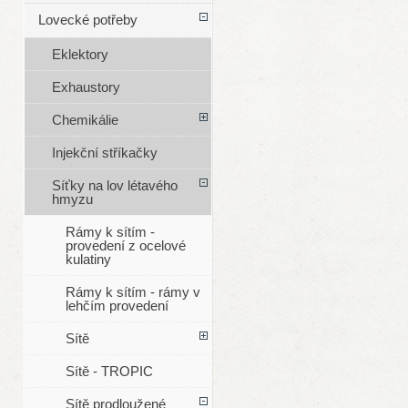
Lovecké potřeby
Eklektory
Exhaustory
Chemikálie
Injekční stříkačky
Síťky na lov létavého
hmyzu
Rámy k sítím -
provedení z ocelové
kulatiny
Rámy k sítím - rámy v
lehčím provedení
Sítě
Sítě - TROPIC
Sítě prodloužené