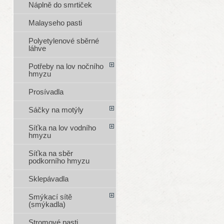
Náplně do smrtiček
Malayseho pasti
Polyetylenové sběrné
láhve
Potřeby na lov nočního
hmyzu
Prosívadla
Sáčky na motýly
Síťka na lov vodního
hmyzu
Síťka na sběr
podkorního hmyzu
Sklepávadla
Smýkací sítě
(smýkadla)
Stromové pasti