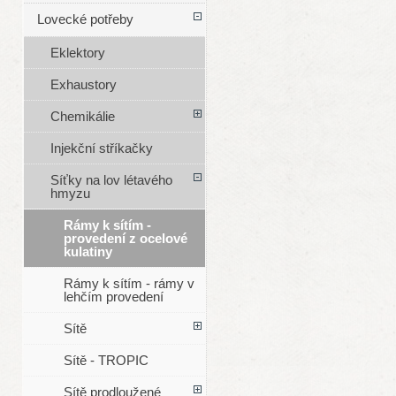
Lovecké potřeby
Eklektory
Exhaustory
Chemikálie
Injekční stříkačky
Síťky na lov létavého
hmyzu
Rámy k sítím -
provedení z ocelové
kulatiny
Rámy k sítím - rámy v
lehčím provedení
Sítě
Sítě - TROPIC
Sítě prodloužené