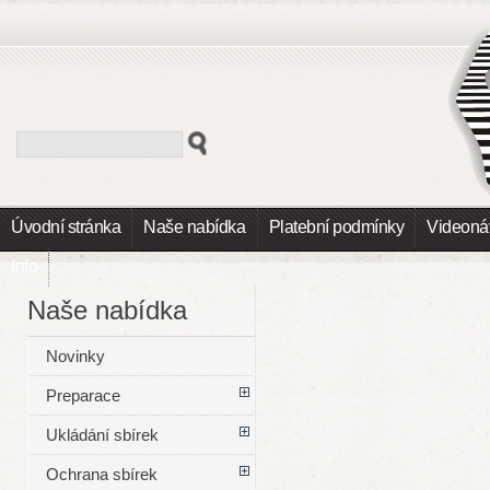
Úvodní stránka
Naše nabídka
Platební podmínky
Videoná
Info
Naše nabídka
Novinky
Preparace
Ukládání sbírek
Ochrana sbírek