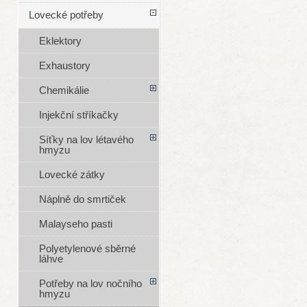
Lovecké potřeby
Eklektory
Exhaustory
Chemikálie
Injekční stříkačky
Síťky na lov létavého
hmyzu
Lovecké zátky
Náplně do smrtiček
Malayseho pasti
Polyetylenové sběrné
láhve
Potřeby na lov nočního
hmyzu