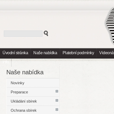
Úvodní stránka
Naše nabídka
Platební podmínky
Videoná
Info
Naše nabídka
Novinky
Preparace
Ukládání sbírek
Ochrana sbírek