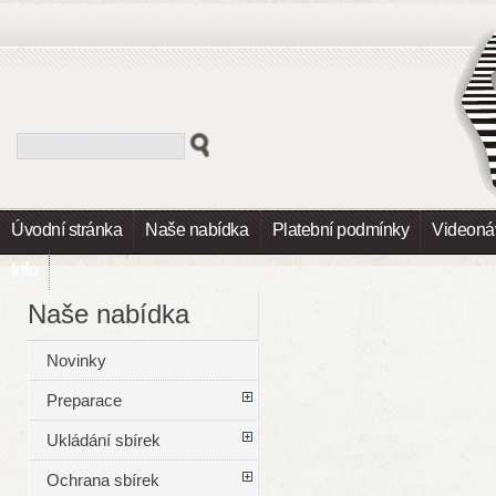
Úvodní stránka
Naše nabídka
Platební podmínky
Videoná
Info
Naše nabídka
Novinky
Preparace
Ukládání sbírek
Ochrana sbírek