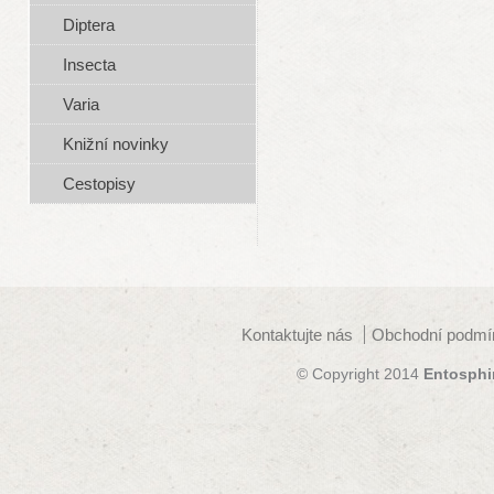
Diptera
Insecta
Varia
Knižní novinky
Cestopisy
Kontaktujte nás
Obchodní podmí
© Copyright 2014
Entosphi