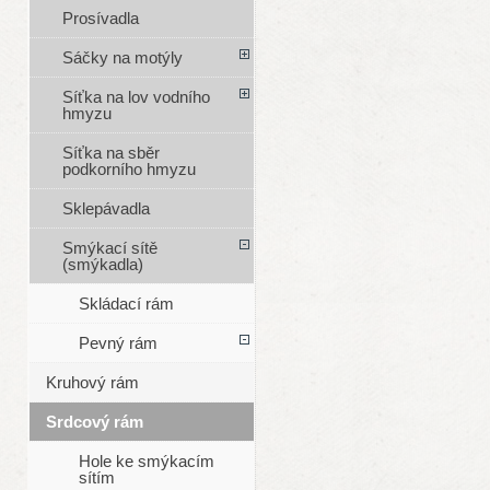
Prosívadla
Sáčky na motýly
Síťka na lov vodního
hmyzu
Síťka na sběr
podkorního hmyzu
Sklepávadla
Smýkací sítě
(smýkadla)
Skládací rám
Pevný rám
Kruhový rám
Srdcový rám
Hole ke smýkacím
sítím