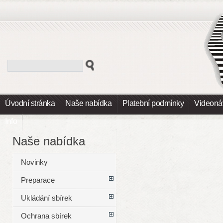
Úvodní stránka
Naše nabídka
Platební podmínky
Videoná
Info
Naše nabídka
Novinky
Preparace
Ukládání sbírek
Ochrana sbírek