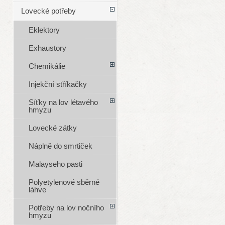
Lovecké potřeby
Eklektory
Exhaustory
Chemikálie
Injekční stříkačky
Síťky na lov létavého
hmyzu
Lovecké zátky
Náplně do smrtiček
Malayseho pasti
Polyetylenové sběrné
láhve
Potřeby na lov nočního
hmyzu