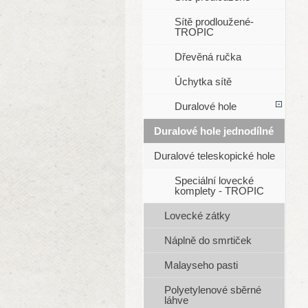
Sítě prodloužené-
TROPIC
Dřevěná ručka
Úchytka sítě
Duralové hole
Duralové hole jednodílné
Duralové teleskopické hole
Speciální lovecké
komplety - TROPIC
Lovecké zátky
Náplně do smrtiček
Malayseho pasti
Polyetylenové sběrné
láhve