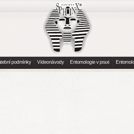
atební podmínky
Videonávody
Entomologie v praxi
Entomolo