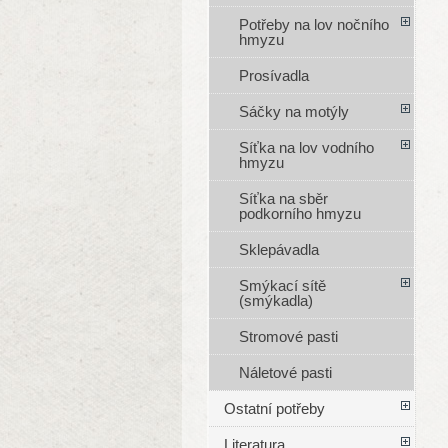
Potřeby na lov nočního
hmyzu
Prosívadla
Sáčky na motýly
Síťka na lov vodního
hmyzu
Síťka na sběr
podkorního hmyzu
Sklepávadla
Smýkací sítě
(smýkadla)
Stromové pasti
Náletové pasti
Ostatní potřeby
Literatura