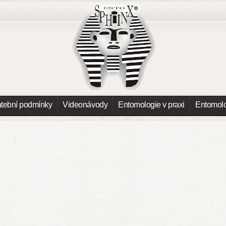
atební podmínky
Videonávody
Entomologie v praxi
Entomolo