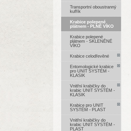
Transportní oboustranný
kufřík
Krabice polepené
plátnem - PLNÉ VÍKO
Krabice polepené
plátnem - SKLENĚNÉ
VÍKO
Krabice celodřevěné
Entomologické krabice
pro UNIT SYSTÉM -
KLASIK
Vnitřní krabičky do
krabic UNIT SYSTÉM -
KLASIK
Krabice pro UNIT
SYSTÉM - PLAST
Vnitřní krabičky do
krabic UNIT SYSTÉM -
PLAST