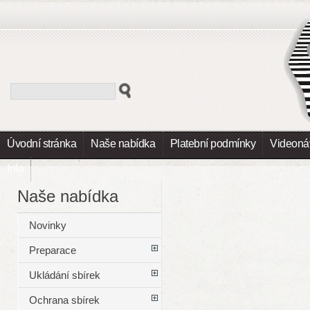
Úvodní stránka
Naše nabídka
Platební podmínky
Videoná
Info
Naše nabídka
Novinky
Preparace
Ukládání sbírek
Ochrana sbírek