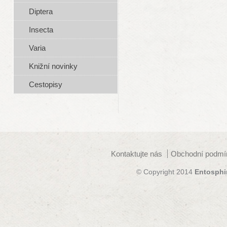
Diptera
Insecta
Varia
Knižní novinky
Cestopisy
Kontaktujte nás
Obchodní podmí
© Copyright 2014
Entosphi