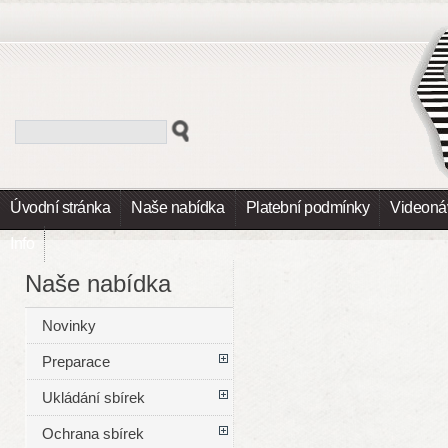
Úvodní stránka
Naše nabídka
Platební podmínky
Videoná
Info
Naše nabídka
Novinky
Preparace
Ukládání sbírek
Ochrana sbírek