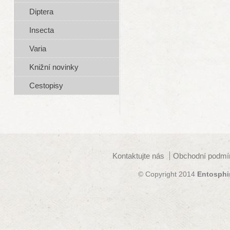
Diptera
Insecta
Varia
Knižní novinky
Cestopisy
Kontaktujte nás
Obchodní podmí
© Copyright 2014
Entosphi