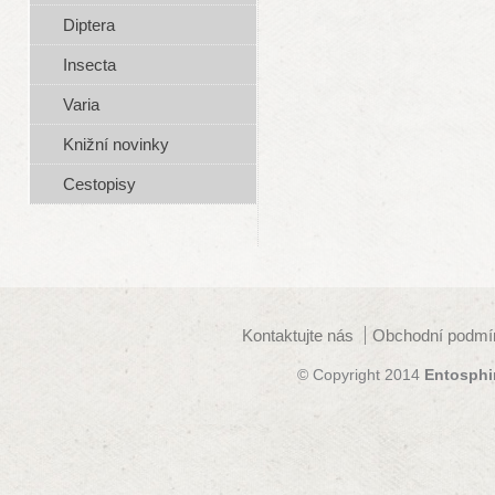
Diptera
Insecta
Varia
Knižní novinky
Cestopisy
Kontaktujte nás
Obchodní podmí
© Copyright 2014
Entosphi