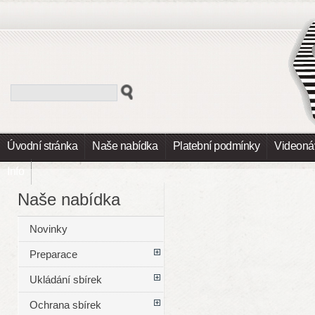
Úvodní stránka
Naše nabídka
Platební podmínky
Videoná
Info
Naše nabídka
Novinky
Preparace
Ukládání sbírek
Ochrana sbírek