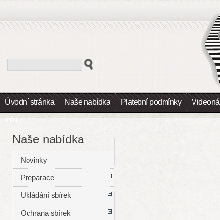
Úvodní stránka
Naše nabídka
Platební podmínky
Videoná
Info
Naše nabídka
Novinky
Preparace
Ukládání sbírek
Ochrana sbírek