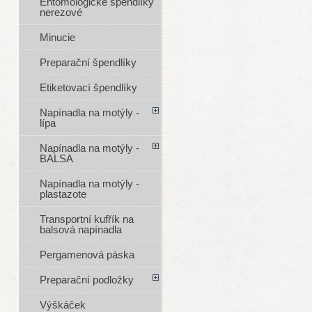
Entomologické špendlíky
nerezové
Minucie
Preparační špendlíky
Etiketovací špendlíky
Napínadla na motýly -
lípa
Napínadla na motýly -
BALSA
Napínadla na motýly -
plastazote
Transportní kufřík na
balsová napínadla
Pergamenová páska
Preparační podložky
Výškáček