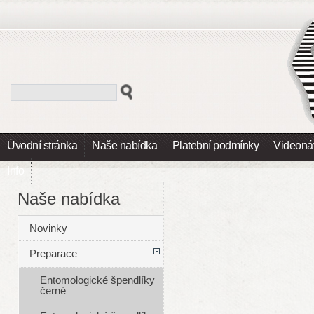
Úvodní stránka
Naše nabídka
Platební podmínky
Videoná
Info
Naše nabídka
Novinky
Preparace
Entomologické špendlíky
černé