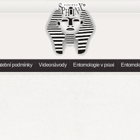
atební podmínky
Videonávody
Entomologie v praxi
Entomolo