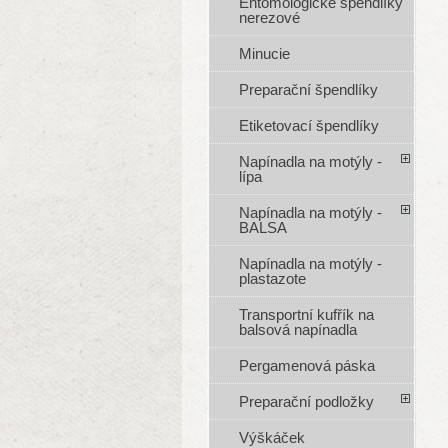
Entomologické špendlíky
nerezové
Minucie
Preparační špendlíky
Etiketovací špendlíky
Napínadla na motýly -
lípa
Napínadla na motýly -
BALSA
Napínadla na motýly -
plastazote
Transportní kufřík na
balsová napínadla
Pergamenová páska
Preparační podložky
Výškáček