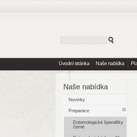
Úvodní stránka
Naše nabídka
Pl
Info
Naše nabídka
Novinky
Preparace
Entomologické špendlíky
černé