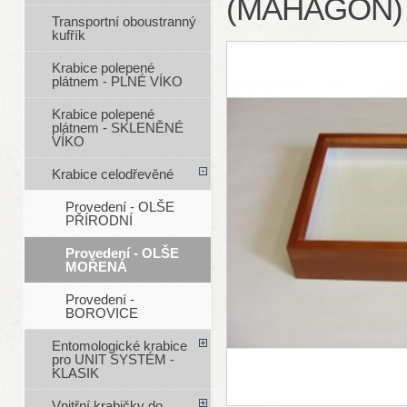
(MAHAGON) 
Transportní oboustranný
kufřík
Krabice polepené
plátnem - PLNÉ VÍKO
Krabice polepené
plátnem - SKLENĚNÉ
VÍKO
Krabice celodřevěné
Provedení - OLŠE
PŘÍRODNÍ
Provedení - OLŠE
MOŘENÁ
Provedení -
BOROVICE
Entomologické krabice
pro UNIT SYSTÉM -
KLASIK
Vnitřní krabičky do