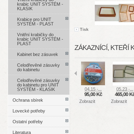
krabic UNIT SYSTÉM -
KLASIK
Krabice pro UNIT
SYSTÉM - PLAST
Tisk
Vnitřní krabičky do
krabic UNIT SYSTÉM -
PLAST
ZÁKAZNÍCÍ, KTEŘÍ 
Kabinet bez zásuvek
Celodřevěné zásuvky
do kabinetu
Celodřevěné zásuvky
do kabinetu pro UNIT
04.15 -...
05.23 -...
SYSTÉM - KLASIK
95,00 Kč
465,00 K
Ochrana sbírek
Zobrazit
Zobrazit
Lovecké potřeby
Ostatní potřeby
Literatura