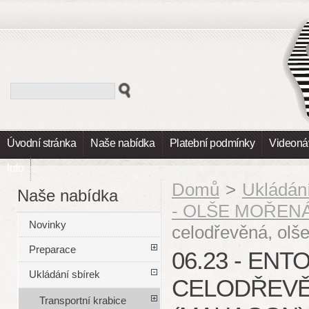
Úvodní stránka
Naše nabídka
Platební podmínky
Videoná
Info
Domů
>
Ukládání
Naše nabídka
- OLŠE MOŘEN
Novinky
celodřevěná, ol
Preparace
06.23 - EN
Ukládání sbírek
CELODŘEVĚ
Transportní krabice