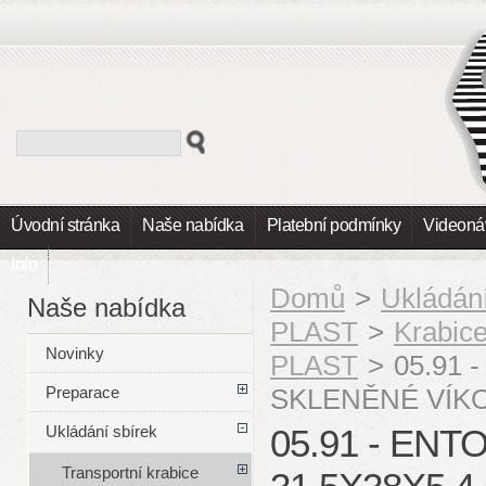
Úvodní stránka
Naše nabídka
Platební podmínky
Videoná
Info
Domů
>
Ukládání
Naše nabídka
PLAST
>
Krabic
Novinky
PLAST
>
05.91 -
SKLENĚNÉ VÍKO 
Preparace
05.91 - EN
Ukládání sbírek
Transportní krabice