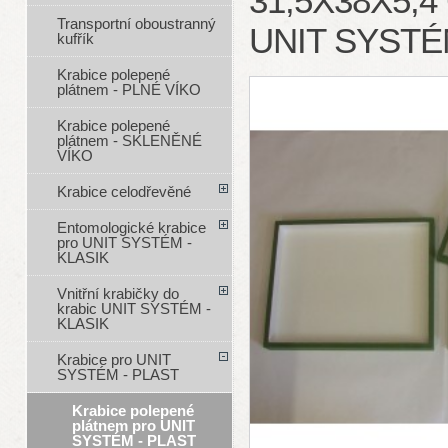
31,5X38X5,
Transportní oboustranný
UNIT SYSTÉ
kufřík
Krabice polepené
plátnem - PLNÉ VÍKO
Krabice polepené
plátnem - SKLENĚNÉ
VÍKO
Krabice celodřevěné
Entomologické krabice
pro UNIT SYSTÉM -
KLASIK
Vnitřní krabičky do
krabic UNIT SYSTÉM -
KLASIK
Krabice pro UNIT
SYSTÉM - PLAST
Krabice polepené
plátnem pro UNIT
SYSTÉM - PLAST