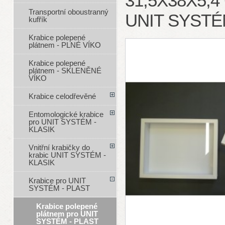
31,5X38X5,
Transportní oboustranný
UNIT SYSTÉM
kufřík
Krabice polepené
plátnem - PLNÉ VÍKO
Krabice polepené
plátnem - SKLENĚNÉ
VÍKO
Krabice celodřevěné
Entomologické krabice
pro UNIT SYSTÉM -
KLASIK
Vnitřní krabičky do
krabic UNIT SYSTÉM -
KLASIK
Krabice pro UNIT
SYSTÉM - PLAST
Krabice polepené
plátnem pro UNIT
SYSTÉM - PLAST