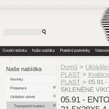
Úvodní stránka
Naše nabídka
Platební podmínky
Videoná
Info
Domů
>
Ukládání
Naše nabídka
PLAST
>
Krabic
Novinky
PLAST
>
05.91 -
SKLENĚNÉ VÍKO 
Preparace
05.91 - EN
Ukládání sbírek
Transportní krabice