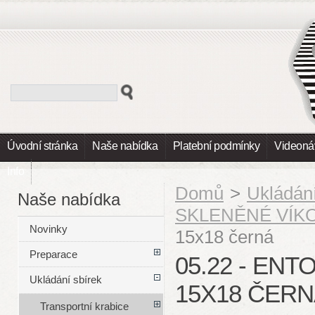
Úvodní stránka
Naše nabídka
Platební podmínky
Videoná
Info
Domů
>
Ukládání
Naše nabídka
SKLENĚNÉ VÍK
Novinky
15x18 černá
Preparace
05.22 - EN
Ukládání sbírek
15X18 ČER
Transportní krabice