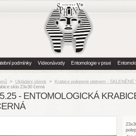
atební podmínky
Videonávody
Entomologie v praxi
Entomolo
omů
>
Ukládání sbírek
>
Krabice polepené plátnem - SKLENĚNÉ
abice sklo 23x30 černá
5.25 - ENTOMOLOGICKÁ KRABIC
ČERNÁ
23x3
pole