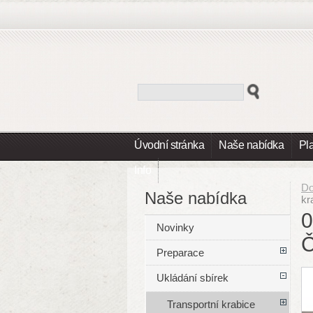
Úvodní stránka
Naše nabídka
Pl
Info
D
Naše nabídka
kr
0
Novinky
Preparace
Ukládání sbírek
Transportní krabice