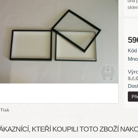
dna 
skle
59
Kód 
Množ
Výr
s.r.o
Dost
Tisk
ÁKAZNÍCÍ, KTEŘÍ KOUPILI TOTO ZBOŽÍ NAKOU