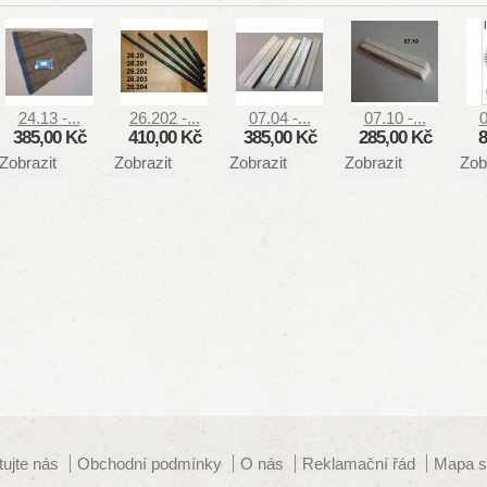
24.13 -...
26.202 -...
07.04 -...
07.10 -...
0
385,00 Kč
410,00 Kč
385,00 Kč
285,00 Kč
8
Zobrazit
Zobrazit
Zobrazit
Zobrazit
Zob
tujte nás
Obchodní podmínky
O nás
Reklamační řád
Mapa s