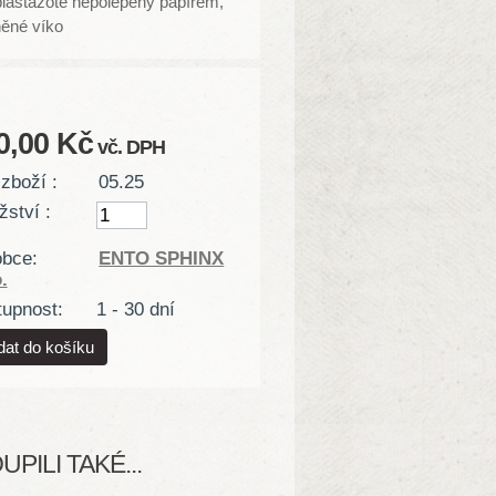
plastazote nepolepený papírem,
něné víko
0,00 Kč
vč. DPH
zboží :
05.25
ství :
obce:
ENTO SPHINX
.
upnost:
1 - 30 dní
PILI TAKÉ...