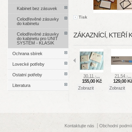
Kabinet bez zásuvek
Tisk
Celodřevěné zásuvky
do kabinetu
ZÁKAZNÍCÍ, KTEŘÍ 
Celodřevěné zásuvky
do kabinetu pro UNIT
SYSTÉM - KLASIK
Ochrana sbírek
Lovecké potřeby
Ostatní potřeby
30.11 -...
21.54 -...
155,00 Kč
129,00 K
Literatura
Zobrazit
Zobrazit
Kontaktujte nás
Obchodní podmí