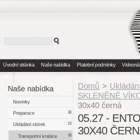
Úvodní stránka
Naše nabídka
Platební podmínky
Videoná
Info
Domů
>
Ukládání
Naše nabídka
SKLENĚNÉ VÍK
Novinky
30x40 černá
Preparace
05.27 - EN
Ukládání sbírek
30X40 ČER
Transportní krabice