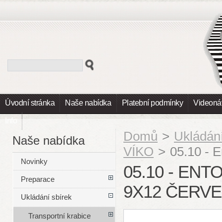
Úvodní stránka
Naše nabídka
Platební podmínky
Videoná
Info
Domů
>
Ukládání
Naše nabídka
VÍKO
>
05.10 - 
Novinky
05.10 - EN
Preparace
9X12 ČERV
Ukládání sbírek
Transportní krabice