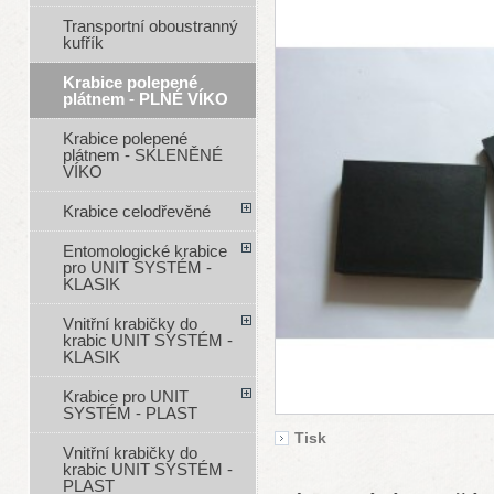
Transportní oboustranný
kufřík
Krabice polepené
plátnem - PLNÉ VÍKO
Krabice polepené
plátnem - SKLENĚNÉ
VÍKO
Krabice celodřevěné
Entomologické krabice
pro UNIT SYSTÉM -
KLASIK
Vnitřní krabičky do
krabic UNIT SYSTÉM -
KLASIK
Krabice pro UNIT
SYSTÉM - PLAST
Tisk
Vnitřní krabičky do
krabic UNIT SYSTÉM -
PLAST