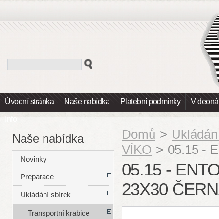
Úvodní stránka
Naše nabídka
Platební podmínky
Videoná
Info
Domů
>
Ukládání
Naše nabídka
VÍKO
>
05.15 - 
Novinky
05.15 - EN
Preparace
23X30 ČER
Ukládání sbírek
Transportní krabice