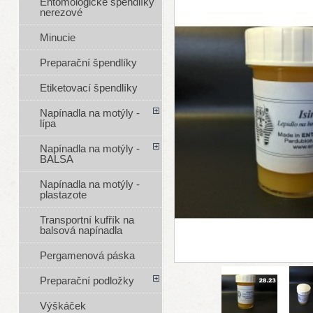
Entomologické špendlíky
nerezové
Minucie
Preparační špendlíky
Etiketovací špendlíky
Napínadla na motýly -
lípa
Napínadla na motýly -
BALSA
Napínadla na motýly -
plastazote
Transportní kufřík na
balsová napínadla
Pergamenová páska
Preparační podložky
Výškáček