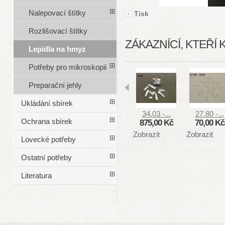
Nalepovací štítky
Tisk
Rozlišovací štítky
ZÁKAZNÍCÍ, KTEŘÍ 
Lepidla na hmyz
Potřeby pro mikroskopii
Preparační jehly
Ukládání sbírek
34.03 -...
27.80 -...
Ochrana sbírek
875,00 Kč
70,00 Kč
Zobrazit
Zobrazit
Lovecké potřeby
Ostatní potřeby
Literatura