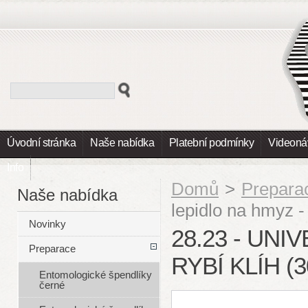
Úvodní stránka
Naše nabídka
Platební podmínky
Videoná
Info
Domů
>
Prepara
Naše nabídka
lepidlo na hmyz 
Novinky
28.23 - UNI
Preparace
RYBÍ KLÍH (3
Entomologické špendlíky
černé