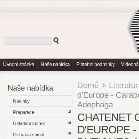
Úvodní stránka
Naše nabídka
Platební podmínky
Videoná
Info
Domů
>
Literatu
Naše nabídka
d'Europe - Carabe
Novinky
Adephaga
Preparace
CHATENET G
Ukládání sbírek
D'EUROPE -
Ochrana sbírek