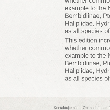
whether common 
example to the N
Bembidiinae, Pte
Haliplidae, Hyd
as all species o
This edition inc
whether common 
example to the N
Bembidiinae, Pte
Haliplidae, Hyd
as all species o
Kontaktujte nás
Obchodní podmí