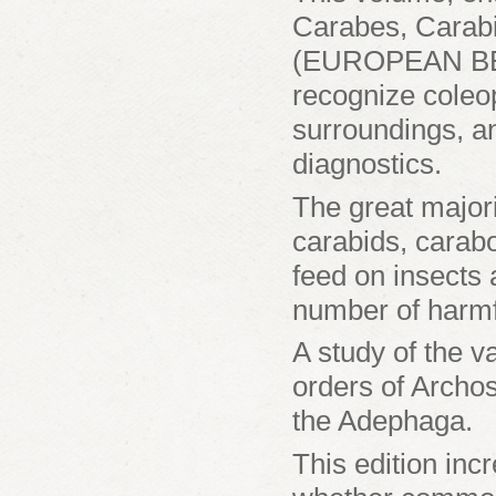
Carabes, Carab
(EUROPEAN BEE
recognize coleo
surroundings, a
diagnostics.
The great major
carabids, carabo
feed on insects 
number of harmfu
A study of the 
orders of Archo
the Adephaga.
This edition inc