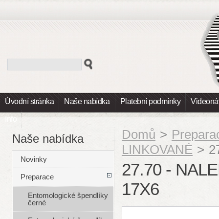
Úvodní stránka
Naše nabídka
Platební podmínky
Videoná
Info
Domů
>
Prepara
Naše nabídka
LINKOVANÉ
>
2
Novinky
27.70 - NAL
Preparace
17X6
Entomologické špendlíky
černé