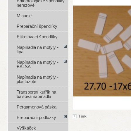
Entomologické špendlíky
nerezové
Minucie
Preparační špendlíky
Etiketovací špendlíky
Napínadla na motýly -
lípa
Napínadla na motýly -
BALSA
Napínadla na motýly -
plastazote
Transportní kufřík na
balsová napínadla
Pergamenová páska
Tisk
Preparační podložky
Výškáček