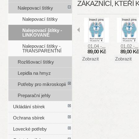
ZÁKAZNÍCÍ, KTEŘÍ 
Nalepovací štítky
Nalepovací štítky
Nalepovací štítky -
LINKOVANÉ
01.04 -...
01.02 -...
Nalepovací štítky -
TRANSPARENTNÍ
89,00 Kč
89,00 Kč
Zobrazit
Zobrazit
Rozlišovací štítky
Lepidla na hmyz
Potřeby pro mikroskopii
Preparační jehly
Ukládání sbírek
Ochrana sbírek
Lovecké potřeby