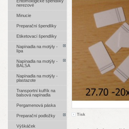
Entomologické špendlíky
nerezové
Minucie
Preparační špendlíky
Etiketovací špendlíky
Napínadla na motýly -
lípa
Napínadla na motýly -
BALSA
Napínadla na motýly -
plastazote
Transportní kufřík na
balsová napínadla
Pergamenová páska
Tisk
Preparační podložky
Výškáček