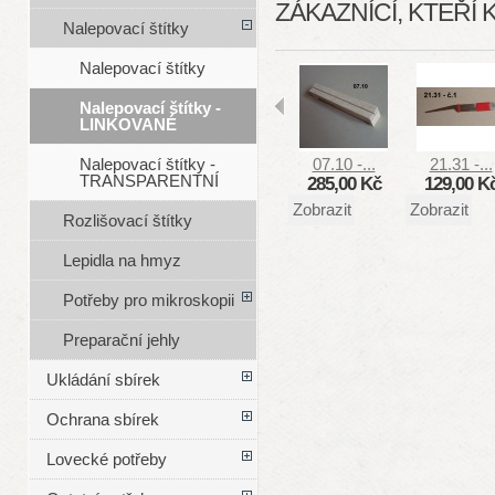
ZÁKAZNÍCÍ, KTEŘÍ 
Nalepovací štítky
Nalepovací štítky
Nalepovací štítky -
LINKOVANÉ
07.10 -...
21.31 -...
Nalepovací štítky -
TRANSPARENTNÍ
285,00 Kč
129,00 K
Zobrazit
Zobrazit
Rozlišovací štítky
Lepidla na hmyz
Potřeby pro mikroskopii
Preparační jehly
Ukládání sbírek
Ochrana sbírek
Lovecké potřeby