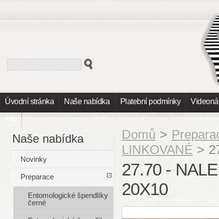
Úvodní stránka
Naše nabídka
Platební podmínky
Videoná
Info
Domů
>
Prepara
Naše nabídka
LINKOVANÉ
>
2
Novinky
27.70 - NAL
Preparace
20X10
Entomologické špendlíky
černé