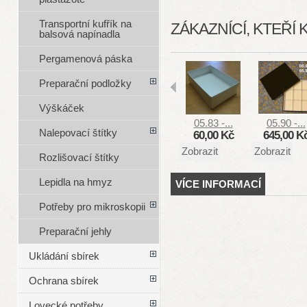
Transportní kufřík na
ZÁKAZNÍCÍ, KTEŘÍ 
balsová napínadla
Pergamenová páska
Preparační podložky
Výškáček
05.83 -...
05.90 -...
Nalepovací štítky
60,00 Kč
645,00 K
Zobrazit
Zobrazit
Rozlišovací štítky
Lepidla na hmyz
VÍCE INFORMACÍ
Potřeby pro mikroskopii
Preparační jehly
Ukládání sbírek
Ochrana sbírek
Lovecké potřeby