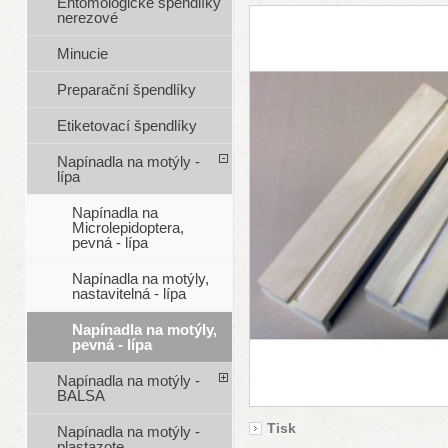
Entomologické špendlíky
nerezové
Minucie
Preparační špendlíky
Etiketovací špendlíky
Napínadla na motýly -
lípa
Napínadla na
Microlepidoptera,
pevná - lípa
Napínadla na motýly,
nastavitelná - lípa
Napínadla na motýly,
pevná - lípa
Napínadla na motýly -
BALSA
Tisk
Napínadla na motýly -
plastazote