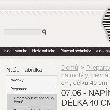
Úvodní stránka
Naše nabídka
Platební podmínky
Videoná
Info
Domů
>
Prepara
Naše nabídka
na motýly, pevná 
Novinky
cm, délka 40 cm,
Preparace
07.06 - NAPÍ
Entomologické špendlíky
DÉLKA 40 CM
černé