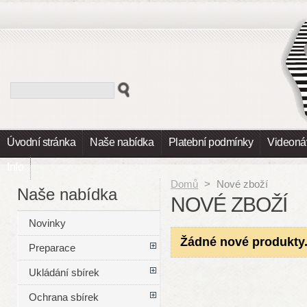
Úvodní stránka
Naše nabídka
Platební podmínky
Videoná
Info
Domů
>
Nové zboží
Naše nabídka
NOVÉ ZBOŽÍ
Novinky
Žádné nové produkty
Preparace
Ukládání sbírek
Ochrana sbírek