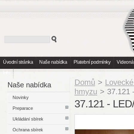
Úvodní stránka
Naše nabídka
Platební podmínky
Videoná
Info
Domů
>
Lovecké
Naše nabídka
hmyzu
>
37.121 
Novinky
37.121 - LE
Preparace
Ukládání sbírek
Ochrana sbírek