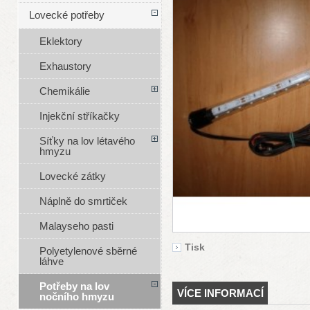
Lovecké potřeby
Eklektory
Exhaustory
Chemikálie
Injekční stříkačky
Síťky na lov létavého
hmyzu
Lovecké zátky
Náplně do smrtiček
Malayseho pasti
Tisk
Polyetylenové sběrné
láhve
Potřeby na lov
VÍCE INFORMACÍ
nočního hmyzu