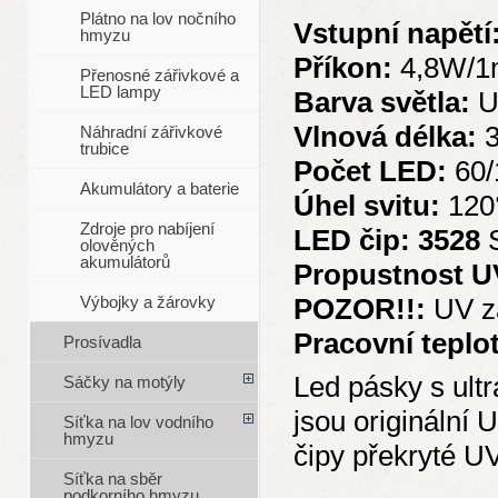
Plátno na lov nočního
Vstupní napětí
hmyzu
Příkon:
4,8W/1
Přenosné zářivkové a
LED lampy
Barva světla:
Ul
Vlnová délka:
Náhradní zářivkové
trubice
Počet LED:
60
Akumulátory a baterie
Úhel svitu:
120
Zdroje pro nabíjení
LED čip: 3528
olověných
akumulátorů
Propustnost U
POZOR!!:
UV zá
Výbojky a žárovky
Pracovní teplo
Prosívadla
Led pásky s ult
Sáčky na motýly
jsou originální 
Síťka na lov vodního
hmyzu
čipy překryté U
Síťka na sběr
podkorního hmyzu