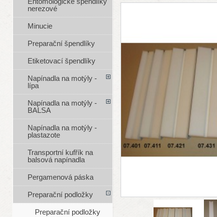
Entomologické špendlíky
nerezové
Minucie
Preparační špendlíky
Etiketovací špendlíky
Napínadla na motýly -
lípa
Napínadla na motýly -
BALSA
Napínadla na motýly -
plastazote
Transportní kufřík na
balsová napínadla
Pergamenová páska
Preparační podložky
Preparační podložky