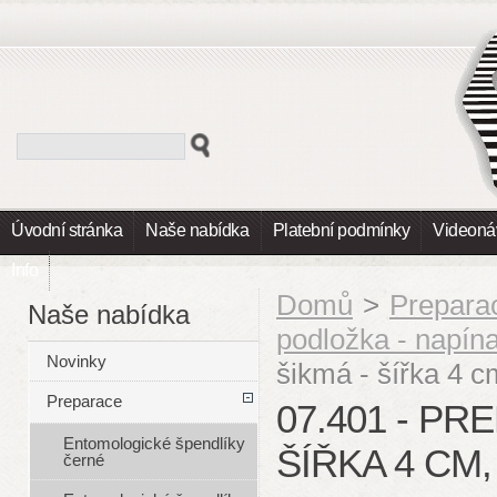
Úvodní stránka
Naše nabídka
Platební podmínky
Videoná
Info
Domů
>
Prepara
Naše nabídka
podložka - napín
Novinky
šikmá - šířka 4 
Preparace
07.401 - P
Entomologické špendlíky
ŠÍŘKA 4 CM,
černé