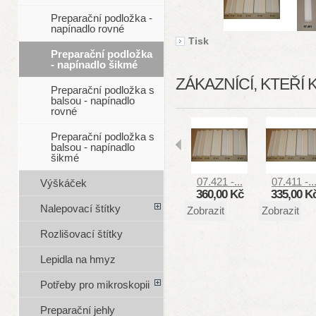
Preparační podložka -
napínadlo rovné
Tisk
Preparační podložka
- napínadlo šikmé
ZÁKAZNÍCÍ, KTEŘÍ 
Preparační podložka s
balsou - napínadlo
rovné
Preparační podložka s
balsou - napínadlo
šikmé
07.421 -...
07.411 -..
Výškáček
360,00 Kč
335,00 K
Nalepovací štítky
Zobrazit
Zobrazit
Rozlišovací štítky
Lepidla na hmyz
Potřeby pro mikroskopii
Preparační jehly