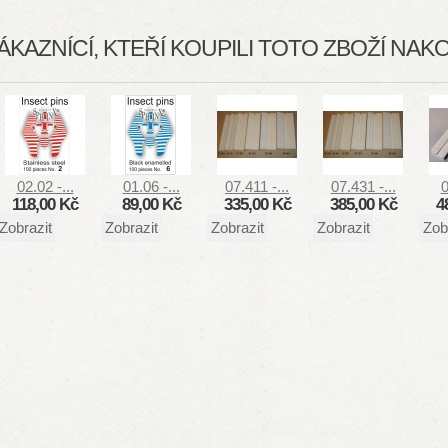
ÁKAZNÍCÍ, KTEŘÍ KOUPILI TOTO ZBOŽÍ NAKOU
02.02 -...
01.06 -...
07.411 -...
07.431 -...
0
118,00 Kč
89,00 Kč
335,00 Kč
385,00 Kč
4
Zobrazit
Zobrazit
Zobrazit
Zobrazit
Zob