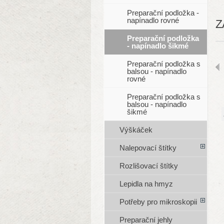
Preparační podložka -
napínadlo rovné
Z
Preparační podložka
- napínadlo šikmé
Preparační podložka s
balsou - napínadlo
rovné
Preparační podložka s
balsou - napínadlo
šikmé
Výškáček
Nalepovací štítky
Rozlišovací štítky
Lepidla na hmyz
Potřeby pro mikroskopii
Preparační jehly