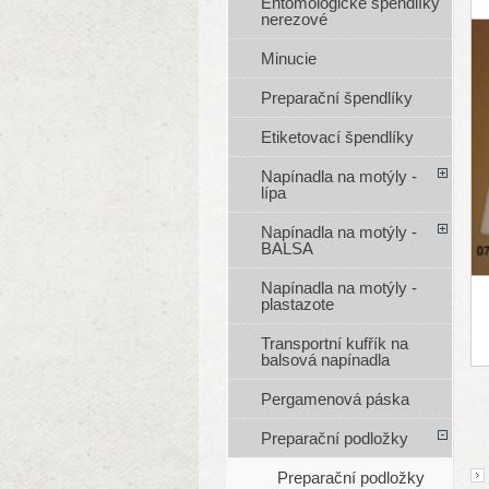
Entomologické špendlíky
nerezové
Minucie
Preparační špendlíky
Etiketovací špendlíky
Napínadla na motýly -
lípa
Napínadla na motýly -
BALSA
Napínadla na motýly -
plastazote
Transportní kufřík na
balsová napínadla
Pergamenová páska
Preparační podložky
Preparační podložky