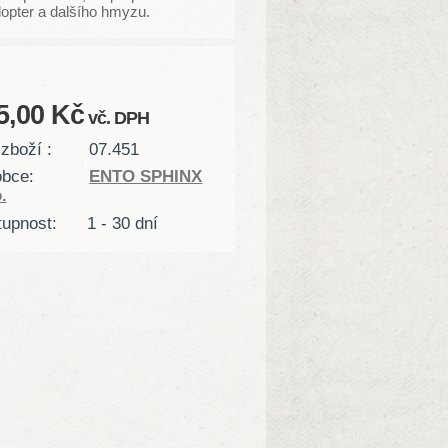
opter a dalšího hmyzu.
5,00 Kč
vč. DPH
zboží :
07.451
obce:
ENTO SPHINX
.
upnost:
1 - 30 dní