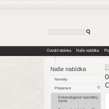
Úvodní stránka
Naše nabídka
Pl
Info
D
Naše nabídka
Pr
0
Novinky
C
Preparace
Entomologické špendlíky
černé