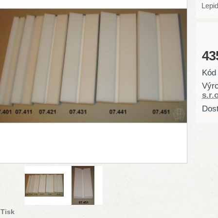
Lepid
43
Kód 
Výr
s.r.o
Dost
Tisk