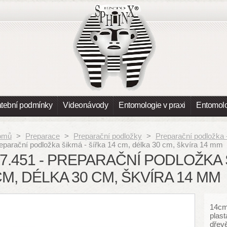
atební podmínky
Videonávody
Entomologie v praxi
Entomolo
omů
>
Preparace
>
Preparační podložky
>
Preparační podložka 
eparační podložka šikmá - šířka 14 cm, délka 30 cm, škvíra 14 mm
7.451 - PREPARAČNÍ PODLOŽKA Š
M, DÉLKA 30 CM, ŠKVÍRA 14 MM
14cm
plas
dřevě