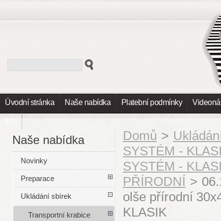
Úvodní stránka
Naše nabídka
Platební podmínky
Videoná
Info
Domů
>
Ukládání
Naše nabídka
SYSTÉM - KLAS
Novinky
SYSTÉM - KLASIK
PŘÍRODNÍ
>
06.
Preparace
olše přírodní 30
Ukládání sbírek
KLASIK
Transportní krabice