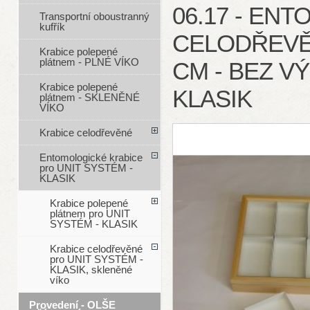
06.17 - EN
Transportní oboustranný
kufřík
CELODŘEVĚN
Krabice polepené
plátnem - PLNÉ VÍKO
CM - BEZ V
Krabice polepené
KLASIK
plátnem - SKLENĚNÉ
VÍKO
Krabice celodřevěné
Entomologické krabice
pro UNIT SYSTÉM -
KLASIK
Krabice polepené
plátnem pro UNIT
SYSTÉM - KLASIK
Krabice celodřevěné
pro UNIT SYSTÉM -
KLASIK, skleněné
víko
Provedení - OLŠE