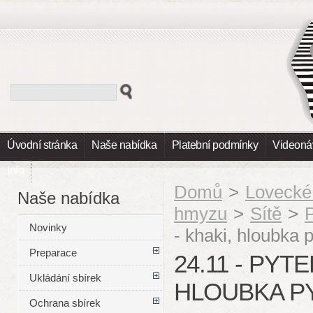
Úvodní stránka
Naše nabídka
Platební podmínky
Videoná
Info
Domů
>
Lovecké
Naše nabídka
hmyzu
>
Sítě
>
Novinky
- khaki, hloubka 
Preparace
24.11 - PYT
Ukládání sbírek
HLOUBKA PY
Ochrana sbírek