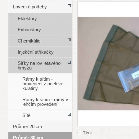
Lovecké potřeby
Eklektory
Exhaustory
Chemikálie
Injekční stříkačky
Síťky na lov létavého
hmyzu
Rámy k sítím -
provedení z ocelové
kulatiny
Rámy k sítím - rámy v
lehčím provedení
Sítě
Průměr 20 cm
Tisk
Průměr 30 cm