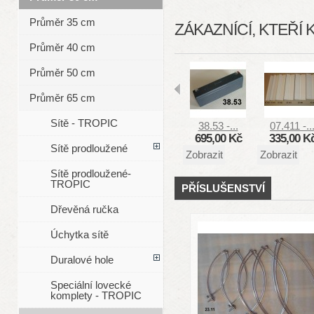
Průměr 35 cm
ZÁKAZNÍCÍ, KTEŘÍ 
Průměr 40 cm
Průměr 50 cm
Průměr 65 cm
Sítě - TROPIC
38.53 -...
07.411 -..
695,00 Kč
335,00 K
Sítě prodloužené
Zobrazit
Zobrazit
Sítě prodloužené-
TROPIC
PŘÍSLUŠENSTVÍ
Dřevěná ručka
Úchytka sítě
Duralové hole
Speciální lovecké
komplety - TROPIC