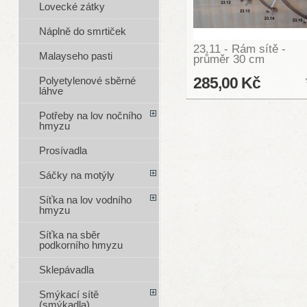
Lovecké zátky
Náplně do smrtiček
23.11 - Rám sítě -
Malayseho pasti
průměr 30 cm
Polyetylenové sběrné
285,00 Kč
láhve
Potřeby na lov nočního
hmyzu
Prosívadla
Sáčky na motýly
Síťka na lov vodního
hmyzu
Síťka na sběr
podkorního hmyzu
Sklepávadla
Smýkací sítě
(smýkadla)