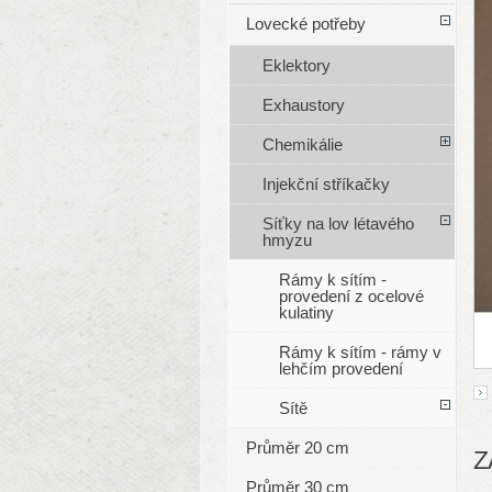
Lovecké potřeby
Eklektory
Exhaustory
Chemikálie
Injekční stříkačky
Síťky na lov létavého
hmyzu
Rámy k sítím -
provedení z ocelové
kulatiny
Rámy k sítím - rámy v
lehčím provedení
Sítě
Průměr 20 cm
Z
Průměr 30 cm