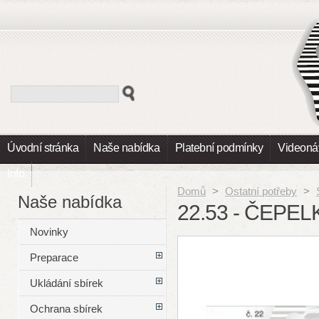
Úvodní stránka
Naše nabídka
Platební podmínky
Videoná
Info
Domů
>
Ostatní potřeby
>
Naše nabídka
22.53 - ČEPELK
Novinky
Preparace
Ukládání sbírek
Ochrana sbírek