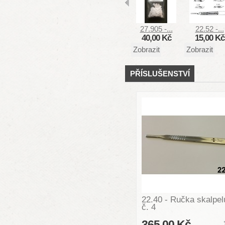
27.905 -...
22.52 -...
40,00 Kč
15,00 Kč
Zobrazit
Zobrazit
PŘÍSLUŠENSTVÍ
22.40 - Ručka skalpel
č. 4
365,00 Kč