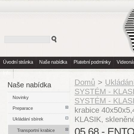
Úvodní stránka
Naše nabídka
Platební podmínky
Videoná
Info
Domů
>
Ukládání
Naše nabídka
SYSTÉM - KLAS
Novinky
SYSTÉM - KLAS
krabice 40x50x5,
Preparace
KLASIK, skleněné 
Ukládání sbírek
05.68 - EN
Transportní krabice