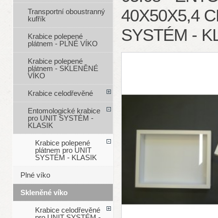
40X50X5,4 
Transportní oboustranný
kufřík
SYSTÉM - KL
Krabice polepené
plátnem - PLNÉ VÍKO
Krabice polepené
plátnem - SKLENĚNÉ
VÍKO
Krabice celodřevěné
Entomologické krabice
pro UNIT SYSTÉM -
KLASIK
Krabice polepené
plátnem pro UNIT
SYSTÉM - KLASIK
Plné víko
Skleněné víko
Krabice celodřevěné
pro UNIT SYSTÉM -