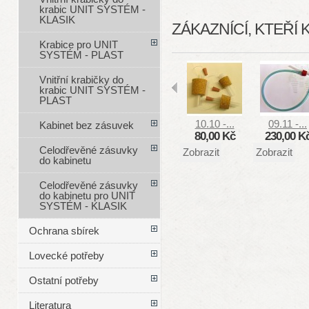
krabic UNIT SYSTÉM -
KLASIK
ZÁKAZNÍCÍ, KTEŘÍ 
Krabice pro UNIT
SYSTÉM - PLAST
Vnitřní krabičky do
krabic UNIT SYSTÉM -
PLAST
10.10 -...
09.11 -...
Kabinet bez zásuvek
80,00 Kč
230,00 K
Celodřevěné zásuvky
Zobrazit
Zobrazit
do kabinetu
Celodřevěné zásuvky
do kabinetu pro UNIT
SYSTÉM - KLASIK
Ochrana sbírek
Lovecké potřeby
Ostatní potřeby
Literatura