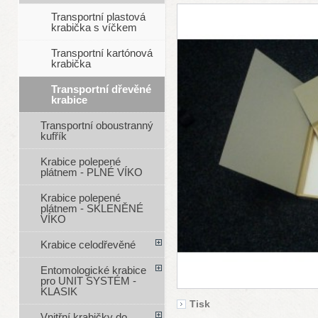
Transportní plastová
krabička s víčkem
Transportní kartónová
krabička
Transportní dřevěné
krabice
Transportní oboustranný
kufřík
Krabice polepené
plátnem - PLNÉ VÍKO
Krabice polepené
plátnem - SKLENĚNÉ
VÍKO
Krabice celodřevěné
Entomologické krabice
pro UNIT SYSTÉM -
KLASIK
Tisk
Vnitřní krabičky do