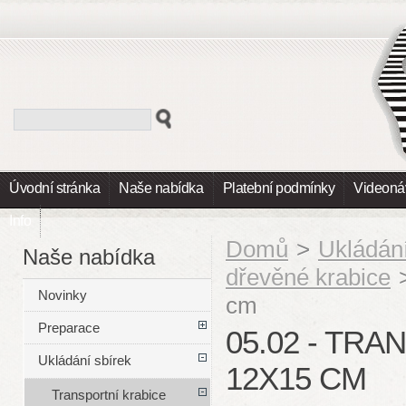
Úvodní stránka
Naše nabídka
Platební podmínky
Videoná
Info
Domů
>
Ukládání
Naše nabídka
dřevěné krabice
Novinky
cm
Preparace
05.02 - TR
Ukládání sbírek
12X15 CM
Transportní krabice