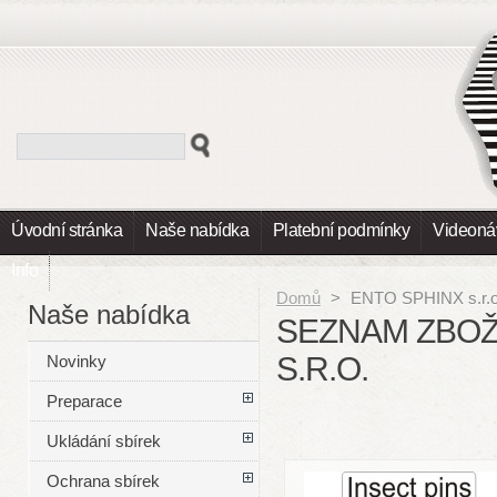
Úvodní stránka
Naše nabídka
Platební podmínky
Videoná
Info
Domů
>
ENTO SPHINX s.r.o
Naše nabídka
SEZNAM ZBOŽ
S.R.O.
Novinky
Preparace
Ukládání sbírek
Ochrana sbírek