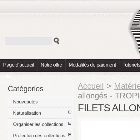
Page d’accueil
Notre offre
Modalités de paiement
Tutoriel
Info
Accueil
>
Matéri
Catégories
allongés - TRO
Nouveautés
FILETS ALLO
Naturalisation
Organiser les collections
Protection des collections