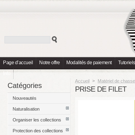
Page d’accueil
Notre offre
Modalités de paiement
Tutoriel
Info
Accueil
>
Matériel de chasse
Catégories
PRISE DE FILET
Nouveautés
Naturalisation
Organiser les collections
Protection des collections