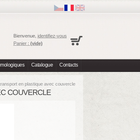
Panier
Bienvenue,
identifiez-vous
Aucun produit
Panier :
(vide)
Expédition
0,00 €
Total
0,00 €
omologiques
Catalogue
Contacts
Les prix sont HT
Commander
transport en plastique avec couvercle
EC COUVERCLE