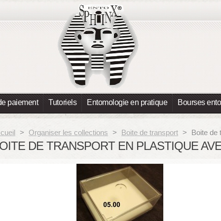
de paiement
Tutoriels
Entomologie en pratique
Bourses ent
cueil
>
Organiser les collections
>
Boite de transport
>
Boite de 
OITE DE TRANSPORT EN PLASTIQUE AV