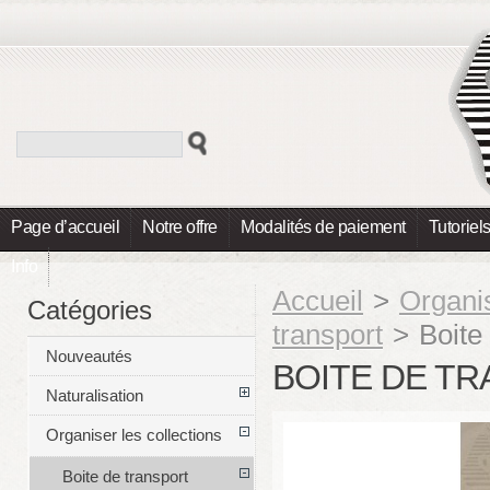
Page d’accueil
Notre offre
Modalités de paiement
Tutoriel
Info
Accueil
>
Organis
Catégories
transport
>
Boite
Nouveautés
BOITE DE T
Naturalisation
Organiser les collections
Boite de transport