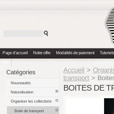
Page d’accueil
Notre offre
Modalités de paiement
Tutoriel
Info
Accueil
>
Organis
Catégories
transport
>
Boite
Nouveautés
BOITES DE T
Naturalisation
Organiser les collections
Boite de transport